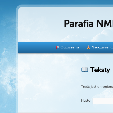
Parafia NM
Menu główne
Ogłoszenia
Nauczanie Ko
Przeskocz do tekstu
Przeskocz do widgetów
Teksty
Treść jest chronion
Hasło: