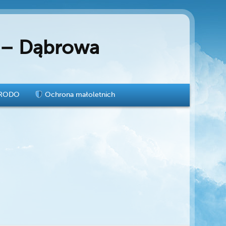
e – Dąbrowa
RODO
Ochrona małoletnich