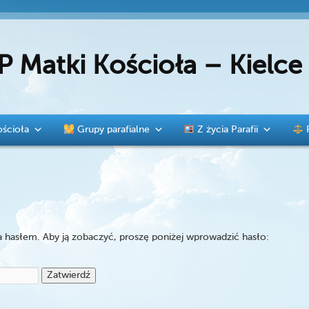
P Matki Kościoła – Kielc
ścioła
Grupy parafialne
Z życia Parafii
a hasłem. Aby ją zobaczyć, proszę poniżej wprowadzić hasło: