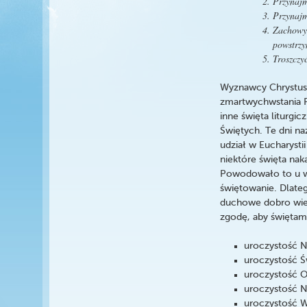
Przynajm
Przynajm
Zachowyw
powstrzy
Troszczy
Wyznawcy Chrystusa
zmartwychwstania Pa
inne święta liturgi
Świętych. Te dni n
udział w Eucharyst
niektóre święta nak
Powodowało to u wi
świętowanie. Dlateg
duchowe dobro wier
zgodę, aby świętam
uroczystość N
uroczystość Św
uroczystość O
uroczystość Na
uroczystość W