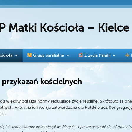
P Matki Kościoła – Kielc
ścioła
Grupy parafialne
Z życia Parafii
 przykazań kościelnych
 od wieków ogłasza normy regulujące życie religijne. Skrótowo są one
elnych. Aktualna ich wersja zatwierdzona dla Polski przez Kongregacj
nie:
elę i święta nakazane uczestniczyć we Mszy św. i powstrzymywać się od prac nie