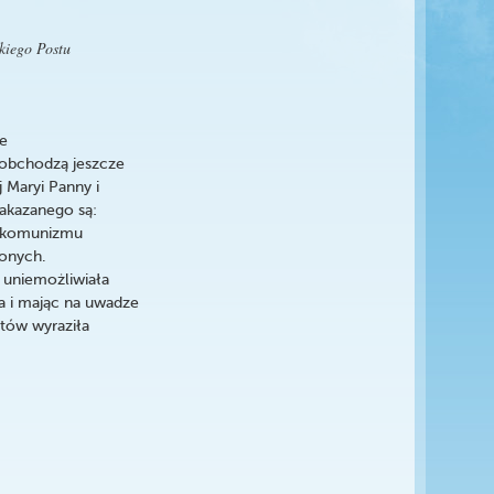
kiego Postu
ie
i obchodzą jeszcze
 Maryi Panny i
akazanego są:
ie komunizmu
ionych.
 uniemożliwiała
ła i mając na uwadze
tów wyraziła