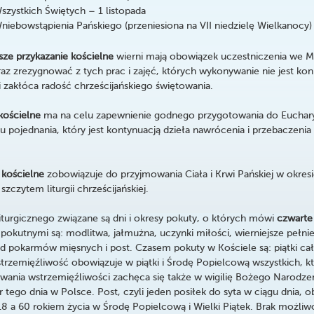
szystkich Świętych – 1 listopada
niebowstąpienia Pańskiego (przeniesiona na VII niedzielę Wielkanocy)
sze przykazanie kościelne
wierni mają obowiązek uczestniczenia we Ms
raz zrezygnować z tych prac i zajęć, których wykonywanie nie jest kon
i zakłóca radość chrześcijańskiego świętowania.
kościelne
ma na celu zapewnienie godnego przygotowania do Euchary
tu pojednania, który jest kontynuacją dzieła nawrócenia i przebaczen
.
 kościelne
zobowiązuje do przyjmowania Ciała i Krwi Pańskiej w okre
 szczytem liturgii chrześcijańskiej.
turgicznego związane są dni i okresy pokuty, o których mówi
czwarte
 pokutnymi są: modlitwa, jałmużna, uczynki miłości, wierniejsze pełn
d pokarmów mięsnych i post. Czasem pokuty w Kościele są: piątki cał
trzemięźliwość obowiązuje w piątki i Środę Popielcową wszystkich, k
owania wstrzemięźliwości zachęca się także w wigilię Bożego Narodze
 tego dnia w Polsce. Post, czyli jeden posiłek do syta w ciągu dnia, 
18 a 60 rokiem życia w Środę Popielcową i Wielki Piątek. Brak możli