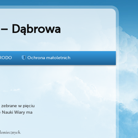
e – Dąbrowa
RODO
Ochrona małoletnich
 zebrane w pięciu
ę Nauki Wiary ma
koniecznych.