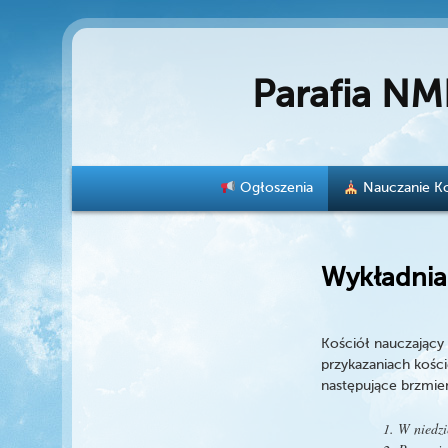
Parafia NM
Menu główne
Ogłoszenia
Nauczanie Ko
Przeskocz do tekstu
Przeskocz do widgetów
Wykładnia
Kościół nauczający
przykazaniach kości
następujące brzmie
W niedzi