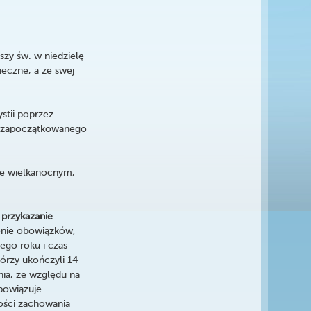
zy św. w niedzielę
ieczne, a ze swej
stii poprzez
ia zapoczątkowanego
sie wielkanocnym,
 przykazanie
ienie obowiązków,
ego roku i czas
tórzy ukończyli 14
nia, ze względu na
obowiązuje
wości zachowania