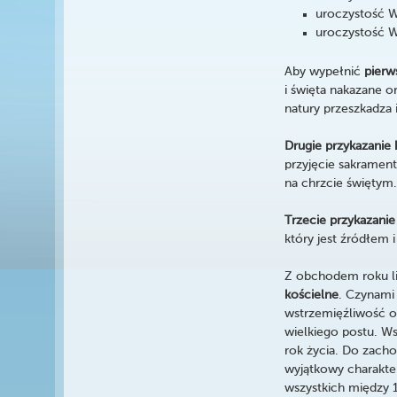
uroczystość W
uroczystość W
Aby wypełnić
pierw
i święta nakazane o
natury przeszkadza 
Drugie przykazanie 
przyjęcie sakramen
na chrzcie świętym
Trzecie przykazanie
który jest źródłem i
Z obchodem roku li
kościelne
. Czynami
wstrzemięźliwość o
wielkiego postu. Ws
rok życia. Do zach
wyjątkowy charakter
wszystkich między 