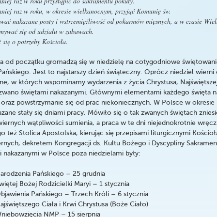
niej raz w roku przystąpić do sakramentu pokuty.
niej raz w roku, w okresie wielkanocnym, przyjąć Komunię św.
ać nakazane posty i wstrzemięźliwość od pokarmów mięsnych, a w czasie Wiel
mywać się od udziału w zabawach.
ć się o potrzeby Kościoła.
 od początku gromadzą się w niedzielę na cotygodniowe świętowan
ńskiego. Jest to najstarszy dzień świąteczny. Oprócz niedziel wiern
czne, w których wspominamy wydarzenia z życia Chrystusa, Najświętszej
azwano świętami nakazanymi. Głównymi elementami każdego święta n
ii oraz powstrzymanie się od prac niekoniecznych. W Polsce w okres
azane stały się dniami pracy. Mówiło się o tak zwanych świętach znies
ernych wątpliwości sumienia, a praca w te dni niejednokrotnie wręcz
o też Stolica Apostolska, kierując się przepisami liturgicznymi Kościo
nych, dekretem Kongregacji ds. Kultu Bożego i Dyscypliny Sakramen
i nakazanymi w Polsce poza niedzielami były:
arodzenia Pańskiego – 25 grudnia
iętej Bożej Rodzicielki Maryi – 1 stycznia
bjawienia Pańskiego – Trzech Króli – 6 stycznia
jświętszego Ciała i Krwi Chrystusa (Boże Ciało)
niebowzięcia NMP – 15 sierpnia