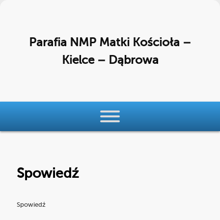
Parafia NMP Matki Kościoła –
Kielce – Dąbrowa
Menu główne
Przeskocz do tekstu
Przeskocz do widgetów
Spowiedź
Spowiedź