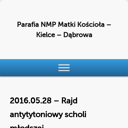
Parafia NMP Matki Kościoła –
Kielce – Dąbrowa
Menu główne
Przeskocz do tekstu
Przeskocz do widgetów
2016.05.28 – Rajd
antytytoniowy scholi