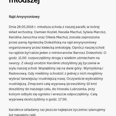
młodszej
Rajd Antytytoniowy
Dnia 28.05.2016 r. młodsza schola z naszej parafii, w której
skład wchodzą: Damian Kozieł, Natalia Machul, Sylwia Marcisz,
Karolina Januchta oraz Oliwia Machul, została zaproszona
przez panią Agnieszkę Dolezińską na rajd antytytoniowy
organizowany przez kielecką onkologię. Oprócz naszej scholi
na rajdzie był także jeden z ministrantów Bartosz Doleziński. O
godz. 11.00 rozpoczęliśmy drogę z wielkim uśmiechem na
twarzy. Z okazji urodzin Karolinki złożyliśmy jej życzenia w
stylu naszej scholi. Wspięliśmy się na dwie góry: Wymyśloną i
Radostową. Gdy mieliśmy schodzić z jednej z nich mogliśmy
wybrać łatwiejszą i trudniejszą trasę. Oczywiście wybraliśmy
trudniejszą. Zmęczeni całą wyprawą (przeszliśmy 10 km)
doszliśmy do naszego celu, do Hostelu Lubrzanka, przy
którym odbyło się ognisko i wreszcie odpoczęliśmy. Całą
wyprawę skończyliśmy o godz. 17.00.
Karolince składamy raz jeszcze najlepsze życzenia i planujemy
już następny rajd.