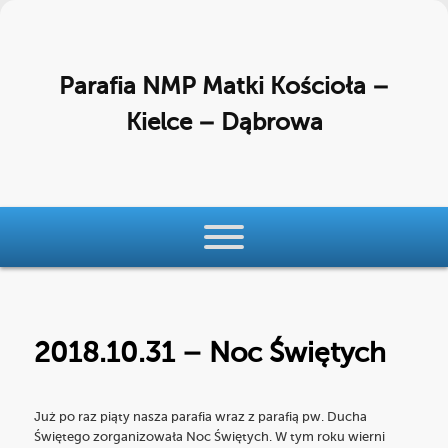
Parafia NMP Matki Kościoła –
Kielce – Dąbrowa
Menu główne
Przeskocz do tekstu
Przeskocz do widgetów
2018.10.31 – Noc Świętych
Już po raz piąty nasza parafia wraz z parafią pw. Ducha
Świętego zorganizowała Noc Świętych. W tym roku wierni