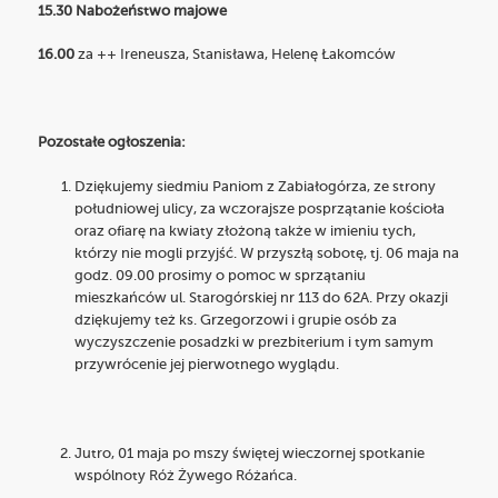
15.30 Nabożeństwo majowe
16.00
za ++ Ireneusza, Stanisława, Helenę Łakomców
Pozostałe ogłoszenia:
Dziękujemy siedmiu Paniom z Zabiałogórza, ze strony
południowej ulicy, za wczorajsze posprzątanie kościoła
oraz ofiarę na kwiaty złożoną także w imieniu tych,
którzy nie mogli przyjść. W przyszłą sobotę, tj. 06 maja na
godz. 09.00 prosimy o pomoc w sprzątaniu
mieszkańców ul. Starogórskiej nr 113 do 62A. Przy okazji
dziękujemy też ks. Grzegorzowi i grupie osób za
wyczyszczenie posadzki w prezbiterium i tym samym
przywrócenie jej pierwotnego wyglądu.
Jutro, 01 maja po mszy świętej wieczornej spotkanie
wspólnoty Róż Żywego Różańca.