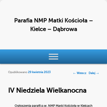
Parafia NMP Matki Kościoła –
Kielce – Dąbrowa
Menu główne
Przeskocz do tekstu
Przeskocz do widgetów
Opublikowano
29 kwietnia 2023
Nawigacja po
←
Wstecz
Dalej
→
wpisach
IV Niedziela Wielkanocna
Ogłoszenia parafii p.w. NMP Matki Kościoła w Kielcach