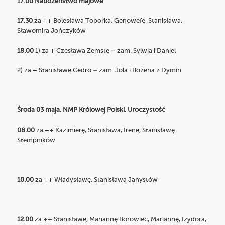
17.00 Nabożeństwo majowe
17.30
za ++ Bolesława Toporka, Genowefę, Stanisława,
Sławomira Jończyków
18.00
1) za + Czesława Zemstę – zam. Sylwia i Daniel
2) za + Stanisławę Cedro – zam. Jola i Bożena z Dymin
Środa 03 maja. NMP Królowej Polski. Uroczystość
08.00
za ++ Kazimierę, Stanisława, Irenę, Stanisławę
Stempników
10.00
za ++ Władysławę, Stanisława Janystów
12.00
za ++ Stanisławę, Mariannę Borowiec, Mariannę, Izydora,