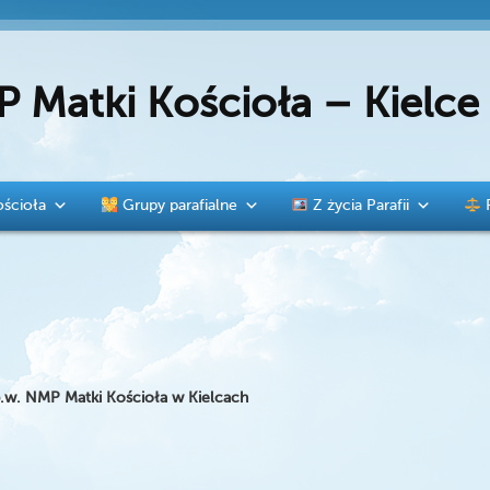
P Matki Kościoła – Kielc
ścioła
Grupy parafialne
Z życia Parafii
 p.w. NMP Matki Kościoła w Kielcach