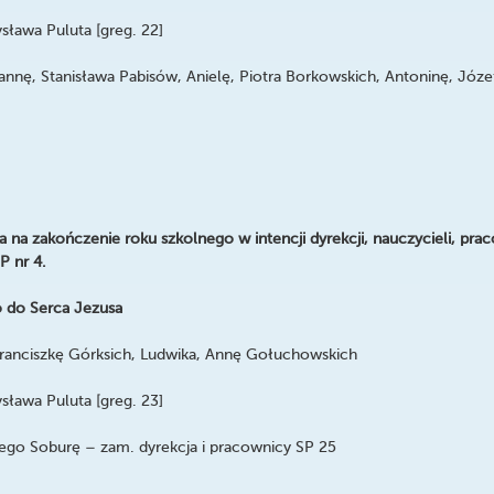
sława Puluta [greg. 22]
 Stanisława Pabisów, Anielę, Piotra Borkowskich, Antoninę, Józef
 na zakończenie roku szkolnego w intencji dyrekcji, nauczycieli, pr
P nr 4.
 do Serca Jezusa
ranciszkę Górksich, Ludwika, Annę Gołuchowskich
sława Puluta [greg. 23]
 Soburę – zam. dyrekcja i pracownicy SP 25