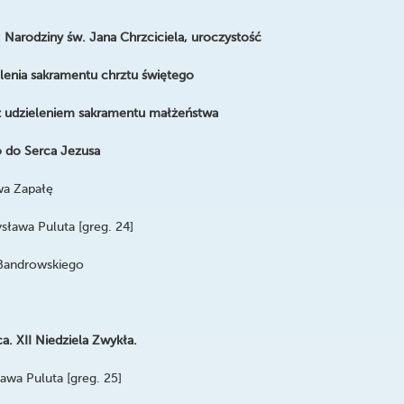
 Narodziny św. Jana Chrzciciela, uroczystość
lenia sakramentu chrztu świętego
z udzieleniem sakramentu małżeństwa
 do Serca Jezusa
wa Zapałę
sława Puluta [greg. 24]
androwskiego
a. XII Niedziela Zwykła.
awa Puluta [greg. 25]