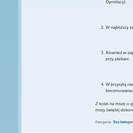
Dymińscy).
W najbliższy 
Również w piąt
przy plebani.
W przyszłą ni
bierzmowania.
Z kolei na mszę o 
mszy świętej dokon
Kategorie:
Bez kategori