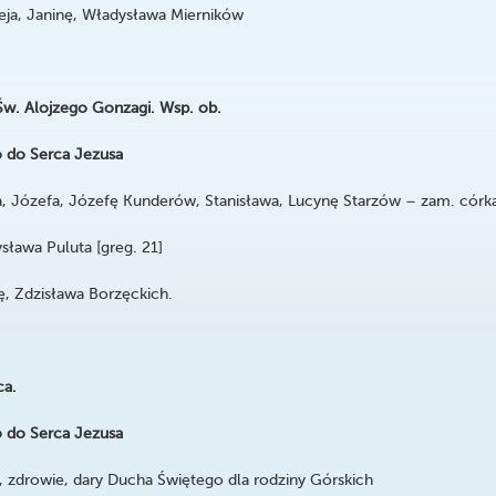
, Janinę, Władysława Mierników
Św. Alojzego Gonzagi. Wsp. ob.
 do Serca Jezusa
a, Józefa, Józefę Kunderów, Stanisława, Lucynę Starzów – zam. córk
ysława Puluta [greg. 21]
Zdzisława Borzęckich.
ca.
 do Serca Jezusa
 zdrowie, dary Ducha Świętego dla rodziny Górskich