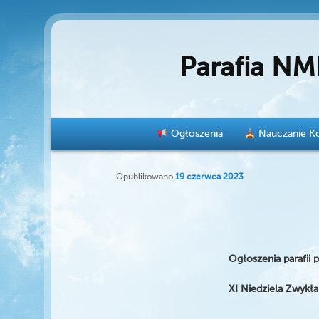
Parafia NM
Menu główne
Ogłoszenia
Nauczanie Ko
Przeskocz do tekstu
Przeskocz do widgetów
Opublikowano
19 czerwca 2023
Ogłoszenia parafii
XI Niedziela Zwykła