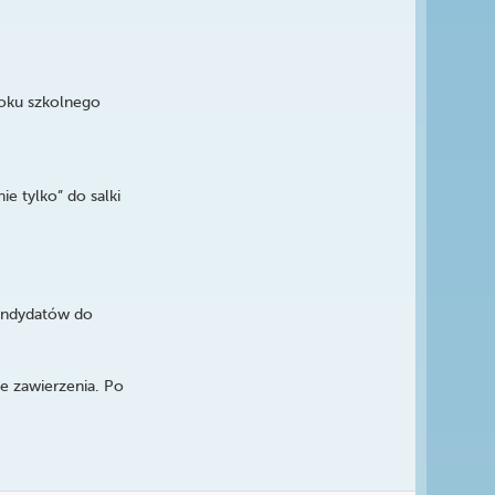
roku szkolnego
e tylko” do salki
kandydatów do
e zawierzenia. Po