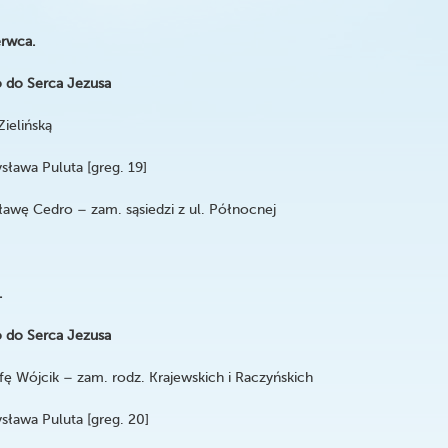
erwca.
 do Serca Jezusa
Zielińską
sława Puluta [greg. 19]
ę Cedro – zam. sąsiedzi z ul. Północnej
.
 do Serca Jezusa
ę Wójcik – zam. rodz. Krajewskich i Raczyńskich
sława Puluta [greg. 20]