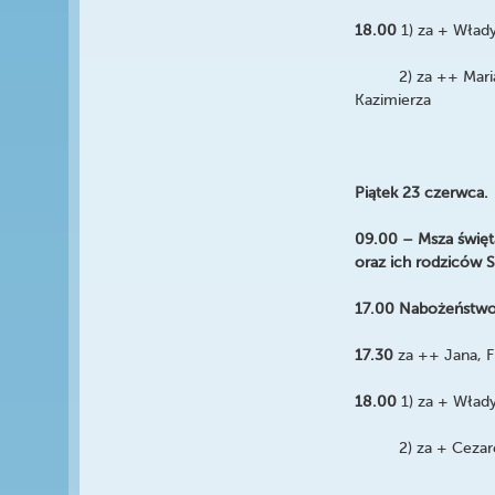
18.00
1)
za + Włady
2) za ++ Mariannę,
Kazimierza
Piątek 23 czerwca.
09.00 – Msza święta
oraz ich rodziców S
17.00 Nabożeństwo
17.30
za ++ Jana, F
18.00
1) za + Włady
2) za + Cezarego