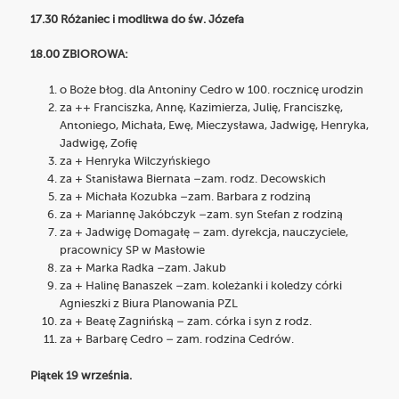
17.30 Różaniec i modlitwa do św. Józefa
18.00 ZBIOROWA:
o Boże błog. dla Antoniny Cedro w 100. rocznicę urodzin
za ++ Franciszka, Annę, Kazimierza, Julię, Franciszkę,
Antoniego, Michała, Ewę, Mieczysława, Jadwigę, Henryka,
Jadwigę, Zofię
za + Henryka Wilczyńskiego
za + Stanisława Biernata –zam. rodz. Decowskich
za + Michała Kozubka –zam. Barbara z rodziną
za + Mariannę Jakóbczyk –zam. syn Stefan z rodziną
za + Jadwigę Domagałę – zam. dyrekcja, nauczyciele,
pracownicy SP w Masłowie
za + Marka Radka –zam. Jakub
za + Halinę Banaszek –zam. koleżanki i koledzy córki
Agnieszki z Biura Planowania PZL
za + Beatę Zagnińską – zam. córka i syn z rodz.
za + Barbarę Cedro – zam. rodzina Cedrów.
Piątek 19 września.