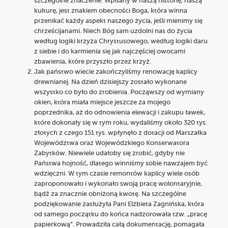
szczególne znaczenie. Wpisany w naszą historię, naszą
kulturę, jest znakiem obecności Boga, która winna
przenikać każdy aspekt naszego życia, jeśli mienimy się
chrześcijanami. Niech Bóg sam uzdolni nas do życia
według logiki krzyża Chrystusowego, według logiki daru
z siebie i do karmienia się jak najczęściej owocami
zbawienia, które przyszło przez krzyż.
Jak państwo wiecie zakończyliśmy renowację kaplicy
drewnianej. Na dzień dzisiejszy zostało wykonane
wszystko co było do zrobienia. Począwszy od wymiany
okien, która miała miejsce jeszcze za mojego
poprzednika, aż do odnowienia elewacji i zakupu ławek,
które dokonały się w tym roku, wydaliśmy około 320 tys.
złotych z czego 151 tys. wpłynęło z dotacji od Marszałka
Województwa oraz Wojewódzkiego Konserwatora
Zabytków. Niewiele udałoby się zrobić, gdyby nie
Państwa hojność, dlatego winniśmy sobie nawzajem być
wdzięczni. W tym czasie remontów kaplicy wiele osób
zaproponowało i wykonało swoją pracę wolontaryjnie,
bądź za znacznie obniżoną kwotę. Na szczególne
podziękowanie zasłużyła Pani Elżbieta Zagnińska, która
od samego początku do końca nadzorowała tzw. „pracę
papierkową”. Prowadziła całą dokumentację, pomagała