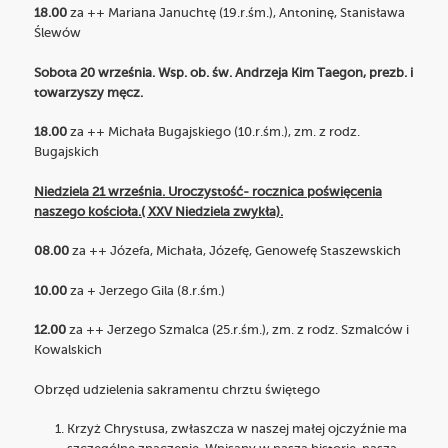
18.00
za ++ Mariana Januchtę (19.r.śm.), Antoninę, Stanisława
Ślewów
Sobota 20 września. Wsp. ob. św. Andrzeja Kim Taegon, prezb. i
towarzyszy męcz.
18.00
za ++ Michała Bugajskiego (10.r.śm.), zm. z rodz.
Bugajskich
Niedziela 21 września. Uroczystość- rocznica poświęcenia
naszego kościoła.( XXV Niedziela zwykła).
08.00
za ++ Józefa, Michała, Józefę, Genowefę Staszewskich
10.00
za + Jerzego Gila (8.r.śm.)
12.00
za ++ Jerzego Szmalca (25.r.śm.), zm. z rodz. Szmalców i
Kowalskich
Obrzęd udzielenia sakramentu chrztu świętego
Krzyż Chrystusa, zwłaszcza w naszej małej ojczyźnie ma