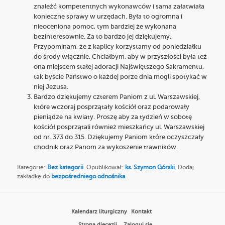
znaleźć kompetentnych wykonawców i sama załatwiała
konieczne sprawy w urzędach. Była to ogromna i
nieoceniona pomoc, tym bardziej że wykonana
bezinteresownie. Za to bardzo jej dziękujemy.
Przypominam, że z kaplicy korzystamy od poniedziałku
do środy włącznie. Chciałbym, aby w przyszłości była też
ona miejscem stałej adoracji Najświętszego Sakramentu,
tak byście Państwo o każdej porze dnia mogli spotykać w
niej Jezusa.
Bardzo dziękujemy czterem Paniom z ul. Warszawskiej,
które wczoraj posprzątały kościół oraz podarowały
pieniądze na kwiaty. Proszę aby za tydzień w sobotę
kościół posprzątali również mieszkańcy ul. Warszawskiej
od nr. 373 do 315. Dziękujemy Paniom które oczyszczały
chodnik oraz Panom za wykoszenie trawników.
Kategorie:
Bez kategorii
. Opublikował:
ks. Szymon Górski
. Dodaj
zakładkę do
bezpośredniego odnośnika
.
Kalendarz liturgiczny
Kontakt