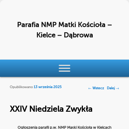
Parafia NMP Matki Kościoła –
Kielce – Dąbrowa
Menu główne
Przeskocz do tekstu
Przeskocz do widgetów
Opublikowano
13 września 2025
Nawigacja po
←
Wstecz
Dalej
→
wpisach
XXIV Niedziela Zwykła
Ogłoszenia parafii p.w. NMP Matki Kościoła w Kielcach