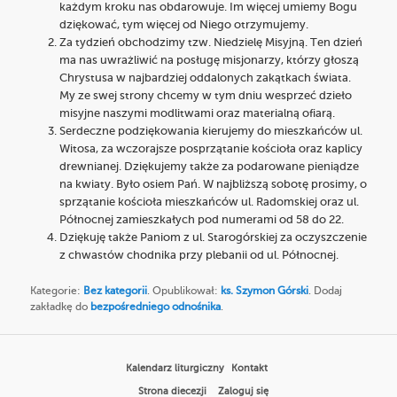
każdym kroku nas obdarowuje. Im więcej umiemy Bogu
dziękować, tym więcej od Niego otrzymujemy.
Za tydzień obchodzimy tzw. Niedzielę Misyjną. Ten dzień
ma nas uwrażliwić na posługę misjonarzy, którzy głoszą
Chrystusa w najbardziej oddalonych zakątkach świata.
My ze swej strony chcemy w tym dniu wesprzeć dzieło
misyjne naszymi modlitwami oraz materialną ofiarą.
Serdeczne podziękowania kierujemy do mieszkańców ul.
Witosa, za wczorajsze posprzątanie kościoła oraz kaplicy
drewnianej. Dziękujemy także za podarowane pieniądze
na kwiaty. Było osiem Pań. W najbliższą sobotę prosimy, o
sprzątanie kościoła mieszkańców ul. Radomskiej oraz ul.
Północnej zamieszkałych pod numerami od 58 do 22.
Dziękuję także Paniom z ul. Starogórskiej za oczyszczenie
z chwastów chodnika przy plebanii od ul. Północnej.
Kategorie:
Bez kategorii
. Opublikował:
ks. Szymon Górski
. Dodaj
zakładkę do
bezpośredniego odnośnika
.
Kalendarz liturgiczny
Kontakt
Strona diecezji
Zaloguj się