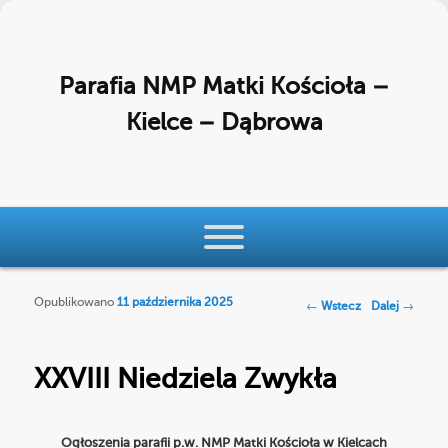
Parafia NMP Matki Kościoła –
Kielce – Dąbrowa
Menu główne
Przeskocz do tekstu
Przeskocz do widgetów
Opublikowano
11 października 2025
Nawigacja po
←
Wstecz
Dalej
→
wpisach
XXVIII Niedziela Zwykła
Ogłoszenia parafii p.w. NMP Matki Kościoła w Kielcach