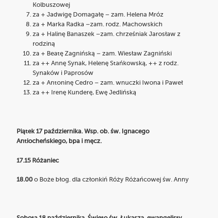
Kolbuszowej
za + Jadwigę Domagałę – zam. Helena Mróz
za + Marka Radka –zam. rodz. Machowskich
za + Halinę Banaszek –zam. chrześniak Jarosław z
rodziną
za + Beatę Zagnińską – zam. Wiesław Zagniński
za ++ Annę Synak, Helenę Stańkowską, ++ z rodz.
Synaków i Paprosów
za + Antoninę Cedro – zam. wnuczki Iwona i Paweł
za ++ Irenę Kunderę, Ewę Jedlińską
Piątek 17 października. Wsp. ob. św. Ignacego
Antiocheńskiego, bpa i męcz.
17.15 Różaniec
18.00
o Boże błog. dla członkiń Róży Różańcowej św. Anny