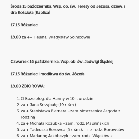
Środa 15 października. Wsp. ob. św. Teresy od Jezusa, dziew. i
dra Kościoła [Kaplica]
17.15 Różaniec
18.00
za ++ Helena, Władysław Solnicowie
Czwartek 16 października. Wsp. ob. św. Jadwigi Śląskiej
17.15 Różaniec i modlitwa do św. Józefa
18.00 ZBIOROWA:
O Boże błog. dla Hanny w 10 r. urodzin
za + Jana Strząbałę (19 r. śm.)
za + Stanisława Biernata –zam. siostrzenica Jagoda z
rodziną
za + Michała Kozubka –zam. rodz. Matalińskich
za + Tadeusza Borowca (5 r. śm.), ++ z rodz. Borowców
za + Mariannę Jakóbczyk –zam. rodz. Wiącków z