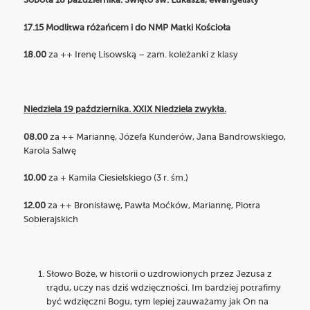
Sobota 18 października. Święto św. Łukasza, ewangelisty
17.15 Modlitwa różańcem i do NMP Matki Kościoła
18.00
za ++ Irenę Lisowską – zam. koleżanki z klasy
Niedziela 19 października. XXIX Niedziela zwykła.
08.00
za ++ Mariannę, Józefa Kunderów, Jana Bandrowskiego,
Karola Salwę
10.00
za + Kamila Ciesielskiego (3 r. śm.)
12.00
za ++ Bronisławę, Pawła Moćków, Mariannę, Piotra
Sobierajskich
Słowo Boże, w historii o uzdrowionych przez Jezusa z
trądu, uczy nas dziś wdzięczności. Im bardziej potrafimy
być wdzięczni Bogu, tym lepiej zauważamy jak On na