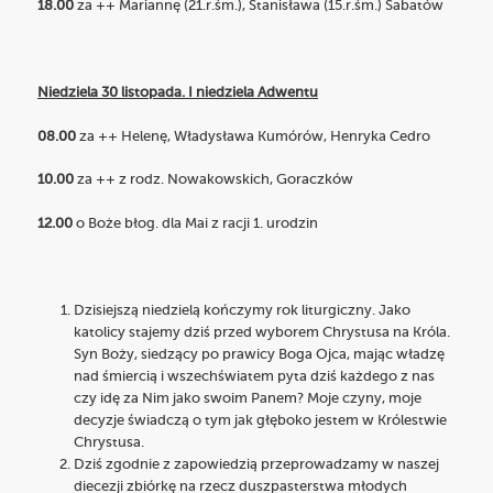
18.00
za ++ Mariannę (21.r.śm.), Stanisława (15.r.śm.) Sabatów
Niedziela 30 listopada. I niedziela Adwentu
08.00
za ++ Helenę, Władysława Kumórów, Henryka Cedro
10.00
za ++ z rodz. Nowakowskich, Goraczków
12.00
o Boże błog. dla Mai z racji 1. urodzin
Dzisiejszą niedzielą kończymy rok liturgiczny. Jako
katolicy stajemy dziś przed wyborem Chrystusa na Króla.
Syn Boży, siedzący po prawicy Boga Ojca, mając władzę
nad śmiercią i wszechświatem pyta dziś każdego z nas
czy idę za Nim jako swoim Panem? Moje czyny, moje
decyzje świadczą o tym jak głęboko jestem w Królestwie
Chrystusa.
Dziś zgodnie z zapowiedzią przeprowadzamy w naszej
diecezji zbiórkę na rzecz duszpasterstwa młodych