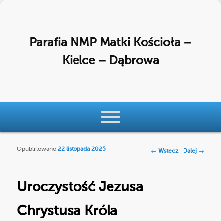
Parafia NMP Matki Kościoła –
Kielce – Dąbrowa
Menu główne
Przeskocz do tekstu
Przeskocz do widgetów
Opublikowano
22 listopada 2025
Nawigacja po
←
Wstecz
Dalej
→
wpisach
Uroczystość Jezusa
Chrystusa Króla