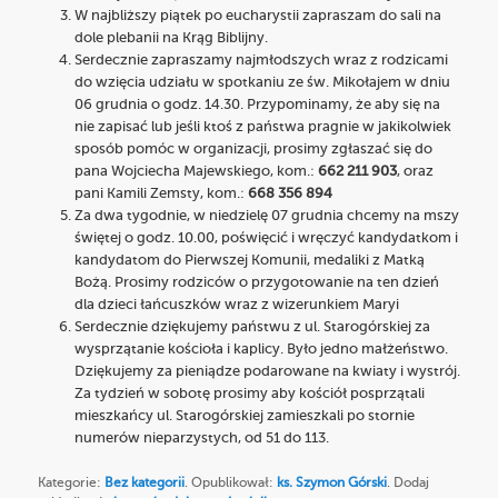
W najbliższy piątek po eucharystii zapraszam do sali na
dole plebanii na Krąg Biblijny.
Serdecznie zapraszamy najmłodszych wraz z rodzicami
do wzięcia udziału w spotkaniu ze św. Mikołajem w dniu
06 grudnia o godz. 14.30. Przypominamy, że aby się na
nie zapisać lub jeśli ktoś z państwa pragnie w jakikolwiek
sposób pomóc w organizacji, prosimy zgłaszać się do
pana Wojciecha Majewskiego, kom.:
662 211 903
, oraz
pani Kamili Zemsty, kom.:
668 356 894
Za dwa tygodnie, w niedzielę 07 grudnia chcemy na mszy
świętej o godz. 10.00, poświęcić i wręczyć kandydatkom i
kandydatom do Pierwszej Komunii, medaliki z Matką
Bożą. Prosimy rodziców o przygotowanie na ten dzień
dla dzieci łańcuszków wraz z wizerunkiem Maryi
Serdecznie dziękujemy państwu z ul. Starogórskiej za
wysprzątanie kościoła i kaplicy. Było jedno małżeństwo.
Dziękujemy za pieniądze podarowane na kwiaty i wystrój.
Za tydzień w sobotę prosimy aby kościół posprzątali
mieszkańcy ul. Starogórskiej zamieszkali po stornie
numerów nieparzystych, od 51 do 113.
Kategorie:
Bez kategorii
. Opublikował:
ks. Szymon Górski
. Dodaj