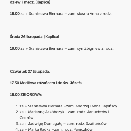
dziew. i męcz. [Kaplica]
18.00
za + Stanisława Biernata – zam. siostra Anna z rodz.
Środa 26 listopada. [Kaplica]
18.00
za + Stanisława Biernata – zam. syn Zbigniew z rodz.
Czwartek 27 listopada.
17.30 Modlitwa różańcem i do św. Józefa
18.00 ZBIOROWA:
za + Stanisława Biernata –zam. Andrzej i Anna Kapińscy
za + Mariannę Jakóbczyk –zam. rodz. Januchtów i
Cedrów
za + Jadwigę Domagałę – zam. rodz. Szafrańców
za + Marka Radka –zam. rodz. Paniczków