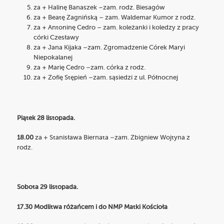
za + Halinę Banaszek –zam. rodz. Biesagów
za + Beatę Zagnińską – zam. Waldemar Kumor z rodz.
za + Antoninę Cedro – zam. koleżanki i koledzy z pracy
córki Czesławy
za + Jana Kijaka –zam. Zgromadzenie Córek Maryi
Niepokalanej
za + Marię Cedro –zam. córka z rodz.
za + Zofię Stępień –zam. sąsiedzi z ul. Północnej
Piątek 28 listopada.
18.00
za + Stanisława Biernata –zam. Zbigniew Wojtyna z
rodz.
Sobota 29 listopada.
17.30 Modlitwa różańcem i do NMP Matki Kościoła