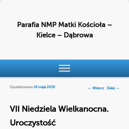
Parafia NMP Matki Kościoła –
Kielce – Dąbrowa
Menu główne
Przeskocz do tekstu
Przeskocz do widgetów
Opublikowano
16 maja 2026
Nawigacja po
←
Wstecz
Dalej
→
wpisach
VII Niedziela Wielkanocna.
Uroczystość