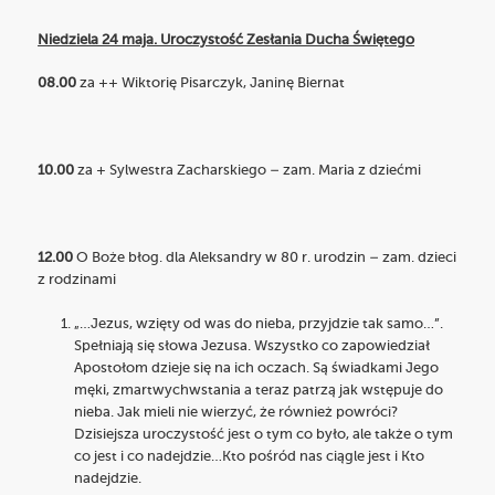
Niedziela 24 maja. Uroczystość Zesłania Ducha Świętego
08.00
za ++ Wiktorię Pisarczyk, Janinę Biernat
10.00
za + Sylwestra Zacharskiego – zam. Maria z dziećmi
12.00
O Boże błog. dla Aleksandry w 80 r. urodzin – zam. dzieci
z rodzinami
„…Jezus, wzięty od was do nieba, przyjdzie tak samo…”.
Spełniają się słowa Jezusa. Wszystko co zapowiedział
Apostołom dzieje się na ich oczach. Są świadkami Jego
męki, zmartwychwstania a teraz patrzą jak wstępuje do
nieba. Jak mieli nie wierzyć, że również powróci?
Dzisiejsza uroczystość jest o tym co było, ale także o tym
co jest i co nadejdzie…Kto pośród nas ciągle jest i Kto
nadejdzie.