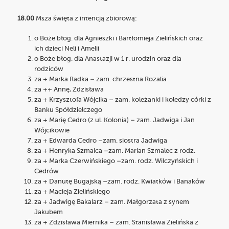
18.00
Msza święta z intencją zbiorową:
o Boże błog. dla Agnieszki i Bartłomieja Zielińskich oraz
ich dzieci Neli i Amelii
o Boże błog. dla Anastazji w 1 r. urodzin oraz dla
rodziców
za + Marka Radka – zam. chrzestna Rozalia
za ++ Annę, Zdzisława
za + Krzysztofa Wójcika – zam. koleżanki i koledzy córki z
Banku Spółdzielczego
za + Marię Cedro (z ul. Kolonia) – zam. Jadwiga i Jan
Wójcikowie
za + Edwarda Cedro –zam. siostra Jadwiga
za + Henryka Szmalca –zam. Marian Szmalec z rodz.
za + Marka Czerwińskiego –zam. rodz. Wilczyńskich i
Cedrów
za + Danutę Bugajską –zam. rodz. Kwiatków i Banaków
za + Macieja Zielińskiego
za + Jadwigę Bakalarz – zam. Małgorzata z synem
Jakubem
za + Zdzisława Miernika – zam. Stanisława Zielińska z