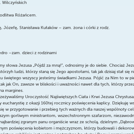
. Wilczyńskich
odlitwa Różańcem.
ę, Józefę, Stanisława Kułaków – zam. żona i córki z rodz.
edro –zam. dzieci z rodzinami
ymy słowa Jezusa „Pójdź za mną!”, odnosimy je do siebie. Chociaż Jezu
tórzyh ludzi, którzy staną się Jego apostołami, tak jak dzisiaj stał się 
u świętego wszyscy jesteśmy świadkami Jezusa. Pójść za Nim to w p
 tak jak On, zawsze w bliskości i uważności nawet dla tych, którzy pr
 na margines.
zeżywaliśmy Uroczystość Najświętszych Ciała i Krwi Jezusa Chrystusa
eucharystię z okazji 160tej rocznicy poświęcenia kaplicy. Dziękuję w
się w przygotowanie i przebieg tych ważnych dla naszej wspólnoty cel
aszym gorliwym ministrantom, wszechstronnym szafarzom, niezawo
najbardziej zgranym panu organiście wraz ze scholą, dzielnym „Dąbro
nym poświęcenia kobietom i mężczyznom, którzy budowali i dekorowa