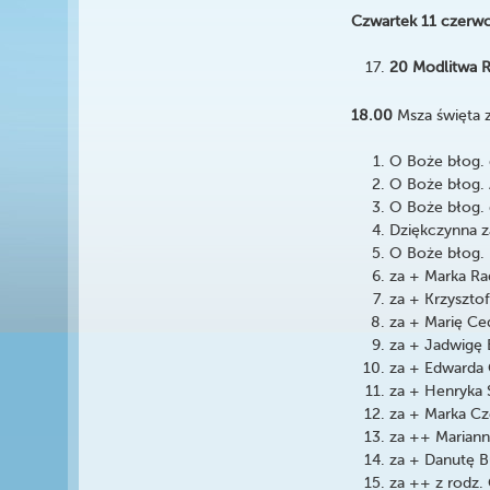
Czwartek 11 czerwc
20 Modlitwa 
18.00
Msza święta z
O Boże błog. 
O Boże błog. A
O Boże błog. d
Dziękczynna z
O Boże błog. i
za + Marka Ra
za + Krzyszto
za + Marię Ced
za + Jadwigę 
za + Edwarda 
za + Henryka 
za + Marka C
za ++ Mariann
za + Danutę B
za ++ z rodz