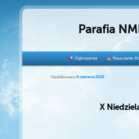
Parafia NM
Menu główne
Ogłoszenia
Nauczanie Ko
Przeskocz do tekstu
Przeskocz do widgetów
Opublikowano
6 czerwca 2026
X Niedziel