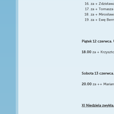
za + Zdzisław
za + Tomasza
za + Mirosław
za + Ewę Bern
Piątek 12 czerwca.
18.00
za + Krzyszt
Sobota 13 czerwca.
20.00
za ++ Marian
XI Niedziela zwykła