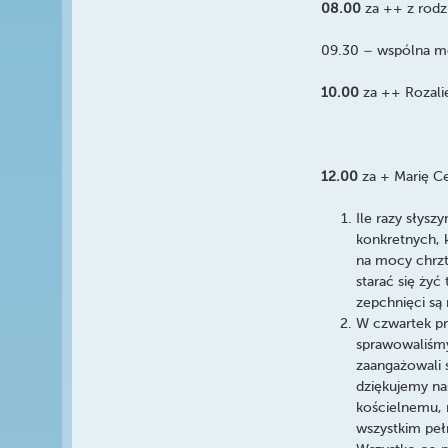
08.00
za ++ z rodz
09.30 – wspólna m
10.00
za ++ Rozali
12.00
za + Marię C
Ile razy słysz
konkretnych, k
na mocy chrzt
starać się żyć
zepchnięci są
W czwartek pr
sprawowaliśmy 
zaangażowali 
dziękujemy n
kościelnemu, 
wszystkim peł