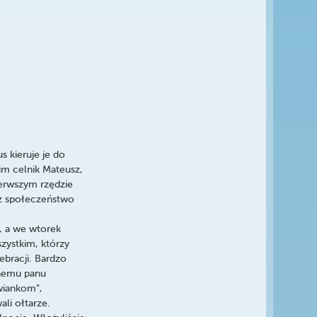
s kieruje je do
nim celnik Mateusz,
ierwszym rzędzie
zez społeczeństwo
, a we wtorek
szystkim, którzy
ebracji. Bardzo
dnemu panu
wiankom”,
li ołtarze.