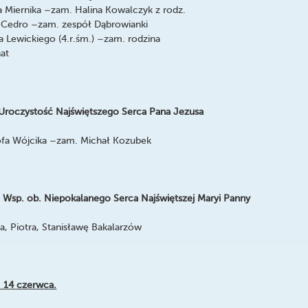
a Miernika –zam. Halina Kowalczyk z rodz.
 Cedro –zam. zespół Dąbrowianki
a Lewickiego (4.r.śm.) –zam. rodzina
at
 Uroczystość Najświętszego Serca Pana Jezusa
ofa Wójcika –zam. Michał Kozubek
 Wsp. ob. Niepokalanego Serca Najświętszej Maryi Panny
a, Piotra, Stanisławę Bakalarzów
. 14 czerwca.