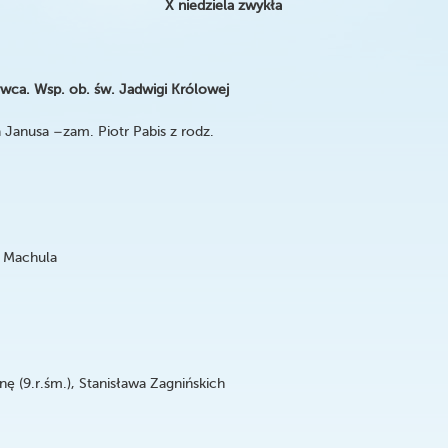
X niedziela zwykła
rwca. Wsp. ob. św. Jadwigi Królowej
Janusa –zam. Piotr Pabis z rodz.
a Machula
ę (9.r.śm.), Stanisława Zagnińskich