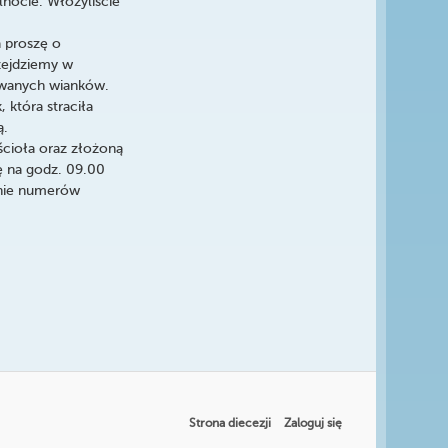
lnocie. Włożyliście
 proszę o
rzejdziemy w
towanych wianków.
 która straciła
ą.
ścioła oraz złożoną
tę na godz. 09.00
onie numerów
Strona diecezji
Zaloguj się