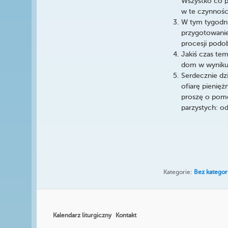
Wszystko co pa
w te czynnośc
W tym tygodn
przygotowanie
procesji podo
Jakiś czas tem
dom w wyniku 
Serdecznie dz
ofiarę pienięż
proszę o pomo
parzystych: o
Kategorie:
Bez kategori
Kalendarz liturgiczny
Kontakt