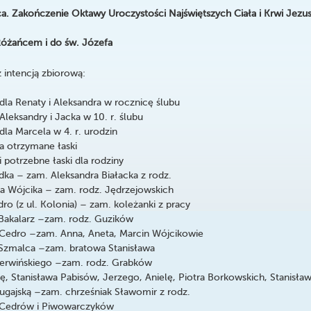
a. Zakończenie Oktawy Uroczystości Najświętszych Ciała i Krwi Jezu
Różańcem i do św. Józefa
 intencją zbiorową:
dla Renaty i Aleksandra w rocznicę ślubu
leksandry i Jacka w 10. r. ślubu
la Marcela w 4. r. urodzin
a otrzymane łaski
 potrzebne łaski dla rodziny
dka – zam. Aleksandra Białacka z rodz.
fa Wójcika – zam. rodz. Jędrzejowskich
ro (z ul. Kolonia) – zam. koleżanki z pracy
Bakalarz –zam. rodz. Guzików
Cedro –zam. Anna, Aneta, Marcin Wójcikowie
Szmalca –zam. bratowa Stanisława
zerwińskiego –zam. rodz. Grabków
ę, Stanisława Pabisów, Jerzego, Anielę, Piotra Borkowskich, Stanisła
ugajską –zam. chrześniak Sławomir z rodz.
. Cedrów i Piwowarczyków