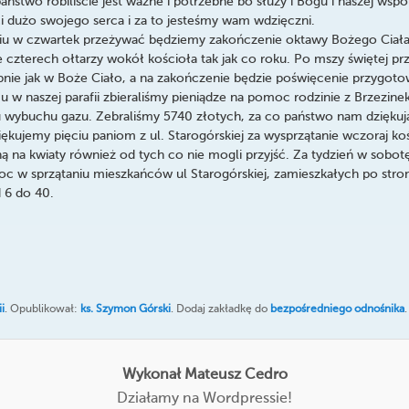
ństwo robiliście jest ważne i potrzebne bo służy i Bogu i naszej wspó
i dużo swojego serca i za to jesteśmy wam wdzięczni.
iu w czwartek przeżywać będziemy zakończenie oktawy Bożego Ciała
 czterech ołtarzy wokół kościoła tak jak co roku. Po mszy świętej p
bnie jak w Boże Ciało, a na zakończenie będzie poświęcenie przygo
u w naszej parafii zbieraliśmy pieniądze na pomoc rodzinie z Brzezinek,
wybuchu gazu. Zebraliśmy 5740 złotych, za co państwo nam dziękuj
iękujemy pięciu paniom z ul. Starogórskiej za wysprzątanie wczoraj ko
ną na kwiaty również od tych co nie mogli przyjść. Za tydzień w sobo
c w sprzątaniu mieszkańców ul Starogórskiej, zamieszkałych po str
d 6 do 40.
i
. Opublikował:
ks. Szymon Górski
. Dodaj zakładkę do
bezpośredniego odnośnika
.
Wykonał Mateusz Cedro
Działamy na Wordpressie!