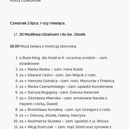
Piotra Dziwoniów
Czwartek 2 lipca. I-szy miesiąca.
20 Modlitwa różańcem i do św. Józefa
18.00
Msza święta z intencją zbiorową:
o Boże błog. dla Anieli w 6. rocznicę urodzin – zam.
dziadkowie
za + Marka Radka – zam. Irena Kubik
za + Edward Cedro –zam. Jan Wójcik z rodz.
za + Henryka Szmalca –zam. rodz. Mazurów z Połańca
za + Marka Czerwińskiego –zam. sąsiedzi Kunderowie
za + Danutę Bugajską –zam. Danuta Kwiecień
za + Zdzisława Miernika –zam. wnukowie Natalia z
mężem i córką, Dawid
za + Bronisława Kunderę –zam. syn Grzegorz z rodz.
za ++ Danutę, Józefa, Halinę, Henryka
za + Kazimierza Siudaka – zam. sąsiedzi z ul. Witosa
za + Alicję Stańczak – zam. mąż Józef oraz synowie z