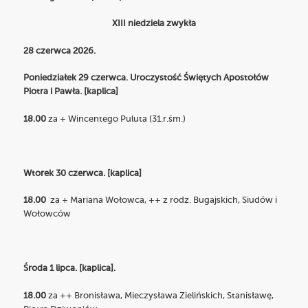
XIII niedziela zwykła
28 czerwca 2026.
Poniedziałek 29 czerwca. Uroczystość Świętych Apostołów
Piotra i Pawła. [kaplica]
18.00
za + Wincentego Puluta (31.r.śm.)
Wtorek 30 czerwca. [kaplica]
18.00
za + Mariana Wołowca, ++ z rodz. Bugajskich, Siudów i
Wołowców
Środa 1 lipca. [kaplica].
18.00
za ++ Bronisława, Mieczysława Zielińskich, Stanisławę,