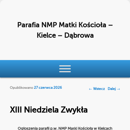
Parafia NMP Matki Kościoła –
Kielce – Dąbrowa
Menu główne
Przeskocz do tekstu
Przeskocz do widgetów
Opublikowano
27 czerwca 2026
Nawigacja po
←
Wstecz
Dalej
→
wpisach
XIII Niedziela Zwykła
Ogłoszenia parafii p.w. NMP Matki Kościoła w Kielcach